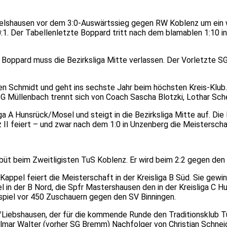
melshausen vor dem 3:0-Auswärtssieg gegen RW Koblenz um ein we
1. Der Tabellenletzte Boppard tritt nach dem blamablen 1:10 in 
G Boppard muss die Bezirksliga Mitte verlassen. Der Vorletzte 
en Schmidt und geht ins sechste Jahr beim höchsten Kreis-Klub. 
 SG Müllenbach trennt sich von Coach Sascha Blotzki, Lothar Sc
iga A Hunsrück/Mosel und steigt in die Bezirksliga Mitte auf. Die
 II feiert – und zwar nach dem 1:0 in Unzenberg die Meisterschaf
ebüt beim Zweitligisten TuS Koblenz. Er wird beim 2:2 gegen den
Kappel feiert die Meisterschaft in der Kreisliga B Süd. Sie gew
l in der B Nord, die Spfr Mastershausen den in der Kreisliga C H
spiel vor 450 Zuschauern gegen den SV Binningen.
Liebshausen, der für die kommende Runde den Traditionsklub Tu
d Elmar Walter (vorher SG Bremm) Nachfolger von Christian Schn