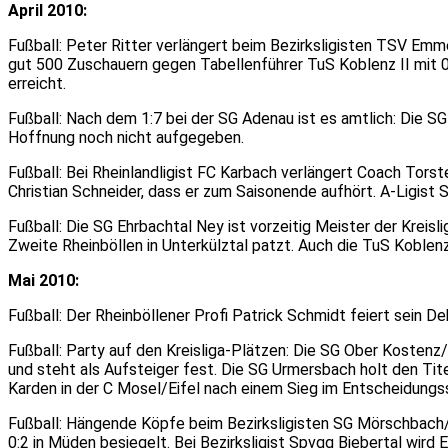
April 2010:
Fußball: Peter Ritter verlängert beim Bezirksligisten TSV Em
gut 500 Zuschauern gegen Tabellenführer TuS Koblenz II mit 0:
erreicht.
Fußball: Nach dem 1:7 bei der SG Adenau ist es amtlich: Die S
Hoffnung noch nicht aufgegeben.
Fußball: Bei Rheinlandligist FC Karbach verlängert Coach Torst
Christian Schneider, dass er zum Saisonende aufhört. A-Ligist
Fußball: Die SG Ehrbachtal Ney ist vorzeitig Meister der Kreisl
Zweite Rheinböllen in Unterkülztal patzt. Auch die TuS Koblenz
Mai 2010:
Fußball: Der Rheinböllener Profi Patrick Schmidt feiert sein D
Fußball: Party auf den Kreisliga-Plätzen: Die SG Ober Kostenz/
und steht als Aufsteiger fest. Die SG Urmersbach holt den Tite
Karden in der C Mosel/Eifel nach einem Sieg im Entscheidungs
Fußball: Hängende Köpfe beim Bezirksligisten SG Mörschbach/
0:2 in Müden besiegelt. Bei Bezirksligist Spvgg Biebertal wir