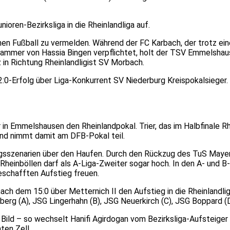
ioren-Bezirksliga in die Rheinlandliga auf.
hen Fußball zu vermelden. Während der FC Karbach, der trotz ein
kammer von Hassia Bingen verpflichtet, holt der TSV Emmelsha
in Richtung Rheinlandligist SV Morbach.
n 2:0-Erfolg über Liga-Konkurrent SV Niederburg Kreispokalsiege
r in Emmelshausen den Rheinlandpokal. Trier, das im Halbfinale R
und nimmt damit am DFB-Pokal teil.
iegsszenarien über den Haufen. Durch den Rückzug des TuS Mayen 
heinböllen darf als A-Liga-Zweiter sogar hoch. In den A- und B
eschafften Aufstieg freuen.
h dem 15:0 über Metternich II den Aufstieg in die Rheinlandlig
erg (A), JSG Lingerhahn (B), JSG Neuerkirch (C), JSG Boppard (D
s Bild – so wechselt Hanifi Agirdogan vom Bezirksliga-Aufsteige
ten Zell.