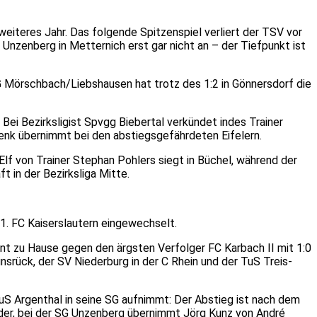
iteres Jahr. Das folgende Spitzenspiel verliert der TSV vor
Unzenberg in Metternich erst gar nicht an – der Tiefpunkt ist
SG Mörschbach/Liebshausen hat trotz des 1:2 in Gönnersdorf die
Bei Bezirksligist Spvgg Biebertal verkündet indes Trainer
henk übernimmt bei den abstiegsgefährdeten Eifelern.
 Elf von Trainer Stephan Pohlers siegt in Büchel, während der
t in der Bezirksliga Mitte.
 1. FC Kaiserslautern eingewechselt.
innt zu Hause gegen den ärgsten Verfolger FC Karbach II mit 1:0
unsrück, der SV Niederburg in der C Rhein und der TuS Treis-
S Argenthal in seine SG aufnimmt: Der Abstieg ist nach dem
eider, bei der SG Unzenberg übernimmt Jörg Kunz von André