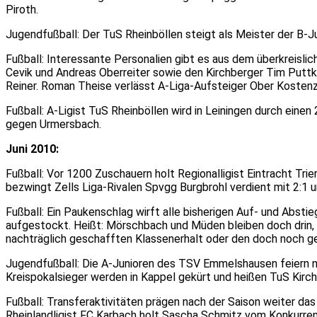
Piroth.
Jugendfußball: Der TuS Rheinböllen steigt als Meister der B-Jun
Fußball: Interessante Personalien gibt es aus dem überkreislic
Cevik und Andreas Oberreiter sowie den Kirchberger Tim Putt
Reiner. Roman Theise verlässt A-Liga-Aufsteiger Ober Kostenz 
Fußball: A-Ligist TuS Rheinböllen wird in Leiningen durch eine
gegen Urmersbach.
Juni 2010:
Fußball: Vor 1200 Zuschauern holt Regionalligist Eintracht Trie
bezwingt Zells Liga-Rivalen Spvgg Burgbrohl verdient mit 2:1 
Fußball: Ein Paukenschlag wirft alle bisherigen Auf- und Abst
aufgestockt. Heißt: Mörschbach und Müden bleiben doch drin, R
nachträglich geschafften Klassenerhalt oder den doch noch g
Jugendfußball: Die A-Junioren des TSV Emmelshausen feiern nac
Kreispokalsieger werden in Kappel gekürt und heißen TuS Kirchb
Fußball: Transferaktivitäten prägen nach der Saison weiter da
Rheinlandligist FC Karbach holt Sascha Schmitz vom Konkurren