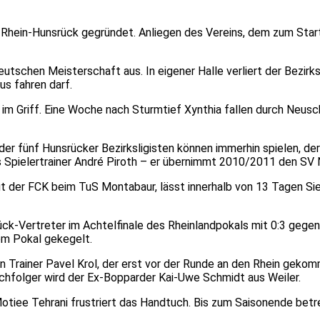
 Rhein-Hunsrück gegründet. Anliegen des Vereins, dem zum Start 
utschen Meisterschaft aus. In eigener Halle verliert der Bezir
us fahren darf.
 im Griff. Eine Woche nach Sturmtief Xynthia fallen durch Neusc
 der fünf Hunsrücker Bezirksligisten können immerhin spielen,
gs Spielertrainer André Piroth – er übernimmt 2010/2011 den SV 
iegt der FCK beim TuS Montabaur, lässt innerhalb von 13 Tagen S
rück-Vertreter im Achtelfinale des Rheinlandpokals mit 0:3 geg
em Pokal gekegelt.
on Trainer Pavel Krol, der erst vor der Runde an den Rhein geko
achfolger wird der Ex-Bopparder Kai-Uwe Schmidt aus Weiler.
otiee Tehrani frustriert das Handtuch. Bis zum Saisonende betre