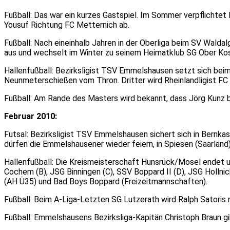
Fußball: Das war ein kurzes Gastspiel. Im Sommer verpflichtet
Yousuf Richtung FC Metternich ab.
Fußball: Nach eineinhalb Jahren in der Oberliga beim SV Wald
aus und wechselt im Winter zu seinem Heimatklub SG Ober Kost
Hallenfußball: Bezirksligist TSV Emmelshausen setzt sich beim
Neunmeterschießen vom Thron. Dritter wird Rheinlandligist FC
Fußball: Am Rande des Masters wird bekannt, dass Jörg Kunz be
Februar 2010:
Futsal: Bezirksligist TSV Emmelshausen sichert sich in Bernka
dürfen die Emmelshausener wieder feiern, in Spiesen (Saarland
Hallenfußball: Die Kreismeisterschaft Hunsrück/Mosel endet u
Cochem (B), JSG Binningen (C), SSV Boppard II (D), JSG Holl
(AH Ü35) und Bad Boys Boppard (Freizeitmannschaften).
Fußball: Beim A-Liga-Letzten SG Lutzerath wird Ralph Satoris 
Fußball: Emmelshausens Bezirksliga-Kapitän Christoph Braun 