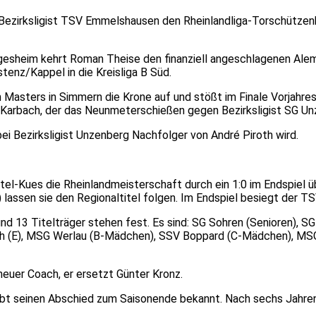
 Bezirksligist TSV Emmelshausen den Rheinlandliga-Torschützenk
algesheim kehrt Roman Theise den finanziell angeschlagenen Al
enz/Kappel in die Kreisliga B Süd.
 Masters in Simmern die Krone auf und stößt im Finale Vorjahres
 Karbach, der das Neunmeterschießen gegen Bezirksligist SG Un
i Bezirksligist Unzenberg Nachfolger von André Piroth wird.
stel-Kues die Rheinlandmeisterschaft durch ein 1:0 im Endspiel 
) lassen sie den Regionaltitel folgen. Im Endspiel besiegt der 
nd 13 Titelträger stehen fest. Es sind: SG Sohren (Senioren), 
nich (E), MSG Werlau (B-Mädchen), SSV Boppard (C-Mädchen), MS
neuer Coach, er ersetzt Günter Kronz.
gibt seinen Abschied zum Saisonende bekannt. Nach sechs Jahr