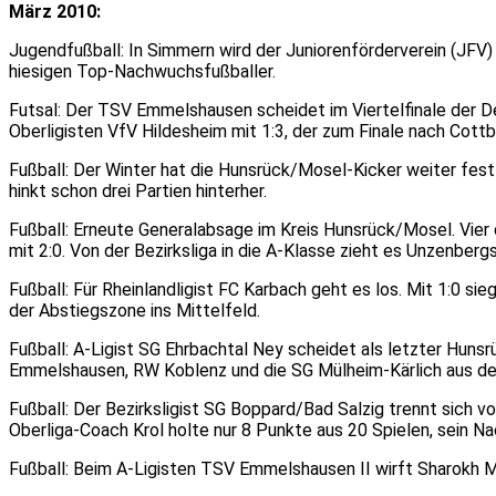
März 2010:
Jugendfußball: In Simmern wird der Juniorenförderverein (JFV)
hiesigen Top-Nachwuchsfußballer.
Futsal: Der TSV Emmelshausen scheidet im Viertelfinale der De
Oberligisten VfV Hildesheim mit 1:3, der zum Finale nach Cottb
Fußball: Der Winter hat die Hunsrück/Mosel-Kicker weiter fest
hinkt schon drei Partien hinterher.
Fußball: Erneute Generalabsage im Kreis Hunsrück/Mosel. Vier
mit 2:0. Von der Bezirksliga in die A-Klasse zieht es Unzenber
Fußball: Für Rheinlandligist FC Karbach geht es los. Mit 1:0 s
der Abstiegszone ins Mittelfeld.
Fußball: A-Ligist SG Ehrbachtal Ney scheidet als letzter Huns
Emmelshausen, RW Koblenz und die SG Mülheim-Kärlich aus d
Fußball: Der Bezirksligist SG Boppard/Bad Salzig trennt sich v
Oberliga-Coach Krol holte nur 8 Punkte aus 20 Spielen, sein N
Fußball: Beim A-Ligisten TSV Emmelshausen II wirft Sharokh M