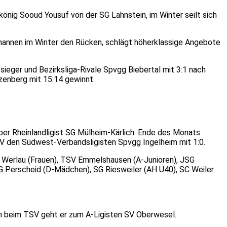
önig Sooud Yousuf von der SG Lahnstein, im Winter seilt sich
emannen im Winter den Rücken, schlägt höherklassige Angebote
sieger und Bezirksliga-Rivale Spvgg Biebertal mit 3:1 nach
zenberg mit 15:14 gewinnt.
über Rheinlandligist SG Mülheim-Kärlich. Ende des Monats
TSV den Südwest-Verbandsligisten Spvgg Ingelheim mit 1:0.
SG Werlau (Frauen), TSV Emmelshausen (A-Junioren), JSG
G Perscheid (D-Mädchen), SG Riesweiler (AH Ü40), SC Weiler
en beim TSV geht er zum A-Ligisten SV Oberwesel.