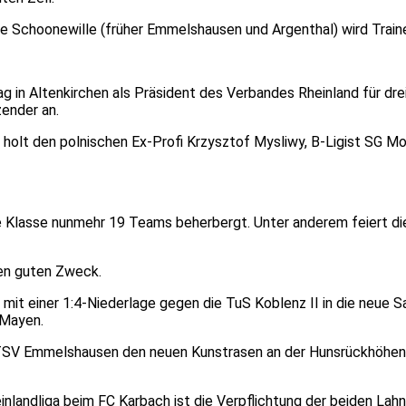
rie Schoonewille (früher Emmelshausen und Argenthal) wird Train
g in Altenkirchen als Präsident des Verbandes Rheinland für dre
ender an.
 holt den polnischen Ex-Profi Krzysztof Mysliwy, B-Ligist SG M
die Klasse nunmehr 19 Teams beherbergt. Unter anderem feiert d
den guten Zweck.
 mit einer 1:4-Niederlage gegen die TuS Koblenz II in die neue S
 Mayen.
t TSV Emmelshausen den neuen Kunstrasen an der Hunsrückhöhenst
inlandliga beim FC Karbach ist die Verpflichtung der beiden Lahn