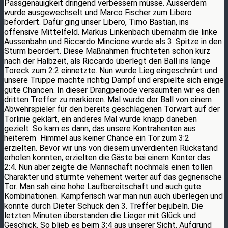
Passgenauigkeit dringend verbessern müsse. Ausserdem
wurde ausgewechselt und Marco Fischer zum Libero
befördert. Dafür ging unser Libero, Timo Bastian, ins
offensive Mittelfeld. Markus Linkenbach übernahm die linke
Aussenbahn und Riccardo Mincione wurde als 3. Spitze in den
Sturm beordert. Diese Maßnahmen fruchteten schon kurz
nach der Halbzeit, als Riccardo überlegt den Ball ins lange
Toreck zum 2:2 einnetzte. Nun wurde Lieg eingeschnürt und
unsere Truppe machte richtig Dampf und erspielte sich einige
gute Chancen. In dieser Drangperiode versäumten wir es den
dritten Treffer zu markieren. Mal wurde der Ball von einem
Abwehrspieler für den bereits geschlagenen Torwart auf der
Torlinie geklärt, ein anderes Mal wurde knapp daneben
gezielt. So kam es dann, das unsere Kontrahenten aus
heiterem Himmel aus keiner Chance ein Tor zum 3:2
erzielten. Bevor wir uns von diesem unverdienten Rückstand
erholen konnten, erzielten die Gäste bei einem Konter das
2:4. Nun aber zeigte die Mannschaft nochmals einen tollen
Charakter und stürmte vehement weiter auf das gegnerische
Tor. Man sah eine hohe Laufbereitschaft und auch gute
Kombinationen. Kämpferisch war man nun auch überlegen und
konnte durch Dieter Schuck den 3. Treffer bejubeln. Die
letzten Minuten überstanden die Lieger mit Glück und
Geschick. So blieb es beim 3:4 aus unserer Sicht. Aufgrund