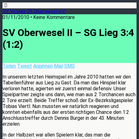
SV Vesalia 08 Oberwesel e.V.
01/11/2010 • Keine Kommentare
SV Oberwesel II – SG Lieg 3:4
(1:2)
Teilen
Tweet
Anpinnen
Mail
SMS
In unserem letzten Heimspiel im Jahre 2010 hatten wir den
Tabellenführer aus Lieg zu Gast. Da man das Hinspiel klar
verloren hatte, agierten wir zuerst einmal defensiv. Unser
Spielpartner zeigte uns dann, wie man aus 2 Torchancen auch
2 Tore erzielt. Beide Treffer schoß der Ex-Bezirksligaspieler
Tobias Viertl. Nun mussten wir natürlich reagieren und
konnten ebenfalls aus der ersten richtigen Chance den 1:2
Anschlusstreffer durch Dennis Burger in der 43. Minuten
erzielen.
In der Halbzeit war allen Spielern klar, das man die