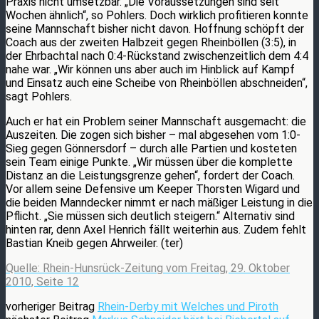
Praxis nicht umsetzbar. „Die Voraussetzungen sind seit
Wochen ähnlich“, so Pohlers. Doch wirklich profitieren konnte
seine Mannschaft bisher nicht davon. Hoffnung schöpft der
Coach aus der zweiten Halbzeit gegen Rheinböllen (3:5), in
der Ehrbachtal nach 0:4-Rückstand zwischenzeitlich dem 4:4
nahe war. „Wir können uns aber auch im Hinblick auf Kampf
und Einsatz auch eine Scheibe von Rheinböllen abschneiden“,
sagt Pohlers.
Auch er hat ein Problem seiner Mannschaft ausgemacht: die
Auszeiten. Die zogen sich bisher – mal abgesehen vom 1:0-
Sieg gegen Gönnersdorf – durch alle Partien und kosteten
sein Team einige Punkte. „Wir müssen über die komplette
Distanz an die Leistungsgrenze gehen“, fordert der Coach.
Vor allem seine Defensive um Keeper Thorsten Wigard und
die beiden Manndecker nimmt er nach mäßiger Leistung in die
Pflicht. „Sie müssen sich deutlich steigern.“ Alternativ sind
hinten rar, denn Axel Henrich fällt weiterhin aus. Zudem fehlt
Bastian Kneib gegen Ahrweiler. (ter)
Quelle: Rhein-Hunsrück-Zeitung vom Freitag, 29. Oktober
2010, Seite 12
vorheriger Beitrag
Rhein-Derby mit Welches und Piroth