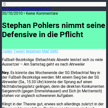
SV Vesalia 08 Oberwesel e.V.
30/10/2010 • Keine Kommentare
Stephan Pohlers nimmt seine
Defensive in die Pflicht
Teilen
Tweet
Anpinnen
Mail
SMS
Fußball-Bezirksliga: Ehrbachtals Abwehr leistet sich zu viele
Aussetzer – Am Samstag geht es nach Ahrweiler
Ney.
Es könnte das Wochenende der SG Ehrbachtal Ney in
der Fußball-Bezirksliga werden: Mit einem Sieg bei der SG
Ahrweiler (Sa., 15.30 Uhr) könnte der Sprung auf einen
Nichtabstiegsplatz gelingen, denn die direkten Konkurrenten
Sargenroth (gegen Emmelshausen) und Eich (in Metternich)
stehen vor ungleich schwereren Aufgaben.
Klingt in der Theorie gut, erwies sich allerdings zuletzt in der